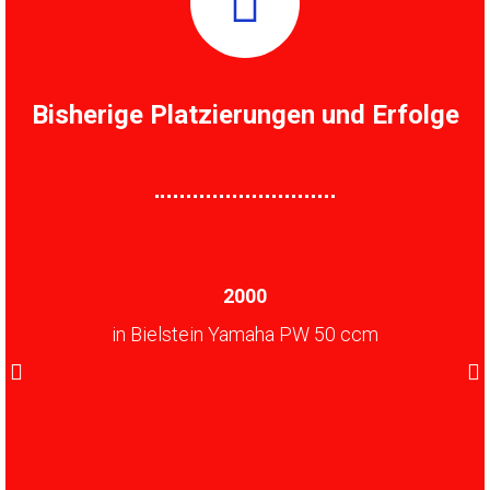
Bisherige Platzierungen und Erfolge
2000
20
in Yamaha PW 50 ccm
Erster Sieg im Pocket 